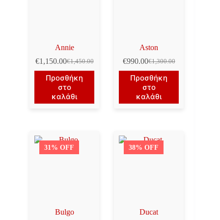
Annie
Aston
€
1,150.00
€
990.00
€
1,450.00
€
1,300.00
Original
Η
Original
Η
price
τρέχουσα
price
τρέχουσα
Προσθήκη
Προσθήκη
was:
τιμή
was:
τιμή
στο
στο
€1,450.00.
είναι:
€1,300.00.
είναι:
καλάθι
καλάθι
€1,150.00.
€990.00.
31% OFF
38% OFF
Bulgo
Ducat