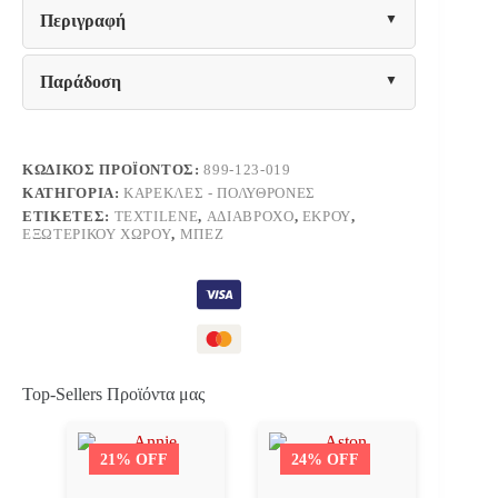
ΚΑΡΕΚΛΑ
Περιγραφή
ΠΑΡΑΛΙΑΣ
Fylliana
ΜΠΕΖ-
Παράδοση
ΕΚΡΟΥ
ΧΡΩΜΑ
ποσότητα
ΚΩΔΙΚΌΣ ΠΡΟΪΌΝΤΟΣ:
899-123-019
ΚΑΤΗΓΟΡΊΑ:
ΚΑΡΈΚΛΕΣ - ΠΟΛΥΘΡΌΝΕΣ
ΕΤΙΚΈΤΕΣ:
TEXTILENE
,
ΑΔΙΆΒΡΟΧΟ
,
ΕΚΡΟΎ
,
ΕΞΩΤΕΡΙΚΟΎ ΧΏΡΟΥ
,
ΜΠΕΖ
Top-Sellers Προϊόντα μας
21% OFF
24% OFF