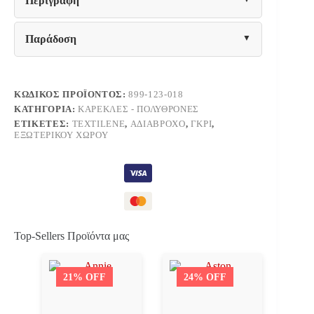
Περιγραφή
ΠΑΡΑΛΙΑΣ
Fylliana
ΓΚΡΙ
Παράδοση
ΧΡΩΜΑ
ποσότητα
ΚΩΔΙΚΌΣ ΠΡΟΪΌΝΤΟΣ:
899-123-018
ΚΑΤΗΓΟΡΊΑ:
ΚΑΡΈΚΛΕΣ - ΠΟΛΥΘΡΌΝΕΣ
ΕΤΙΚΈΤΕΣ:
TEXTILENE
,
ΑΔΙΆΒΡΟΧΟ
,
ΓΚΡΙ
,
ΕΞΩΤΕΡΙΚΟΎ ΧΏΡΟΥ
Top-Sellers Προϊόντα μας
21% OFF
24% OFF