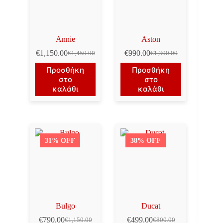
Annie
Aston
€
1,150.00
€
990.00
€
1,450.00
€
1,300.00
Original
Η
Original
Η
price
τρέχουσα
price
τρέχουσα
Προσθήκη
Προσθήκη
was:
τιμή
was:
τιμή
στο
στο
€1,450.00.
είναι:
€1,300.00.
είναι:
καλάθι
καλάθι
€1,150.00.
€990.00.
31% OFF
38% OFF
Bulgo
Ducat
€
790.00
€
499.00
€
1,150.00
€
800.00