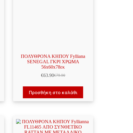
Χ
ΠΟΛΥΘΡΟΝΑ ΚΗΠΟΥ Fylliana
SENEGAL ΓΚΡΙ ΧΡΩΜΑ
56x60x78εκ
€
63.90
€
79.90
Original
Η
price
τρέχουσα
was:
τιμή
Προσθήκη στο καλάθι
€79.90.
είναι:
€63.90.