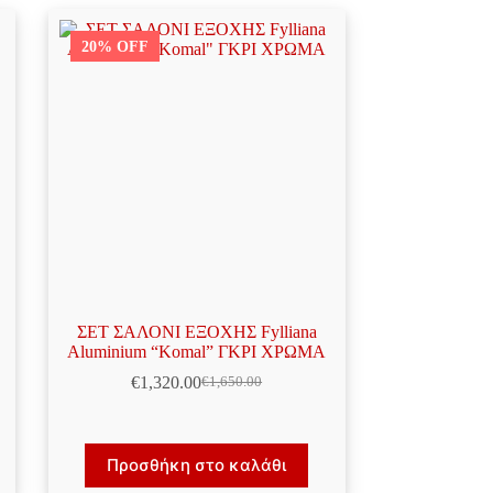
20% OFF
ΣΕΤ ΣΑΛΟΝΙ ΕΞΟΧΗΣ Fylliana
Aluminium “Komal” ΓΚΡΙ ΧΡΩΜΑ
€
1,320.00
€
1,650.00
Original
Η
price
τρέχουσα
was:
τιμή
€1,650.00.
είναι:
Προσθήκη στο καλάθι
€1,320.00.