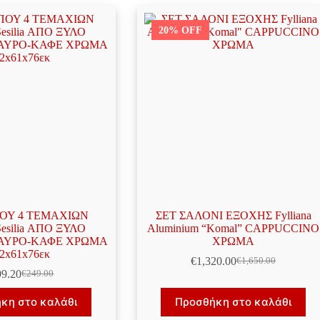
20% OFF
ΟΥ 4 ΤΕΜΑΧΙΩΝ
ΣΕΤ ΣΑΛΟΝΙ ΕΞΟΧΗΣ Fylliana
 Sesilia ΑΠΟ ΞΥΛΟ
Aluminium “Komal” CAPPUCCINO
ΑΥΡΟ-ΚΑΦΕ ΧΡΩΜΑ
ΧΡΩΜΑ
2x61x76εκ
€
1,320.00
€
1,650.00
Original
Η
99.20
€
249.00
Original
Η
price
τρέχουσα
price
τρέχουσα
was:
τιμή
κη στο καλάθι
Προσθήκη στο καλάθι
was:
τιμή
€1,650.00.
είναι:
€249.00.
είναι:
€1,320.00.