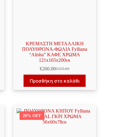
ΚΡΕΜΑΣΤΗ ΜΕΤΑΛΛΙΚΗ
Α
ΠΟΛΥΘΡΟΝΑ-ΦΩΛΙΑ Fylliana
“Alisha” ΚΑΦΕ ΧΡΩΜΑ
121x165x200εκ
€
260.00
€
325.00
Original
Η
price
τρέχουσα
Προσθήκη στο καλάθι
was:
τιμή
€325.00.
είναι:
€260.00.
20% OFF