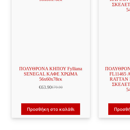
ΠΟΛΥΘΡΟΝΑ ΚΗΠΟΥ Fylliana
ΠΟΛΥΘΡΟΝΑ
SENEGAL ΚΑΦΕ ΧΡΩΜΑ
FL11465
56x60x78εκ
RATTAN
ΣΚΕΛΕΤ
€
63.90
€
79.90
Original
Η
5
price
τρέχουσα
was:
τιμή
€79.90.
είναι:
Προσθήκη στο καλάθι
Προσθή
€63.90.