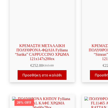
ΚΡΕΜΑΣΤΗ ΜΕΤΑΛΛΙΚΗ
ΚΡΕΜΑΣ
ΠΟΛΥΘΡΟΝΑ-ΦΩΛΙΑ Fylliana
ΠΟΛΥΘΡΟΝ
“Sarika” CAPPUCCINO ΧΡΩΜΑ
“Simra
121x147x200εκ
121
€
252.00
€
2
€
315.00
Original
Η
price
τρέχουσα
Προσθήκη στο καλάθι
Προσθή
was:
τιμή
€315.00.
είναι:
€252.00.
20% OFF