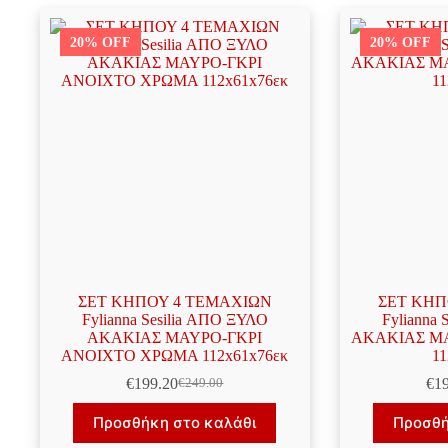
20% OFF
20% OFF
ΣΕΤ ΚΗΠΟΥ 4 ΤΕΜΑΧΙΩΝ
ΣΕΤ ΚΗΠ
Fylianna Sesilia ΑΠΟ ΞΥΛΟ
Fylianna
ΑΚΑΚΙΑΣ ΜΑΥΡΟ-ΓΚΡΙ
ΑΚΑΚΙΑΣ Μ
ΑΝΟΙΧΤΟ ΧΡΩΜΑ 112x61x76εκ
11
€
199.20
€
1
€
249.00
Original
Η
price
τρέχουσα
Προσθήκη στο καλάθι
Προσθή
was:
τιμή
€249.00.
είναι: