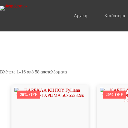
Μετάβαση
στο
περιεχόμενο
Αρχική
Κατάστημα
Βλέπετε 1–16 από 58 αποτελέσματα
20% OFF
20% OFF