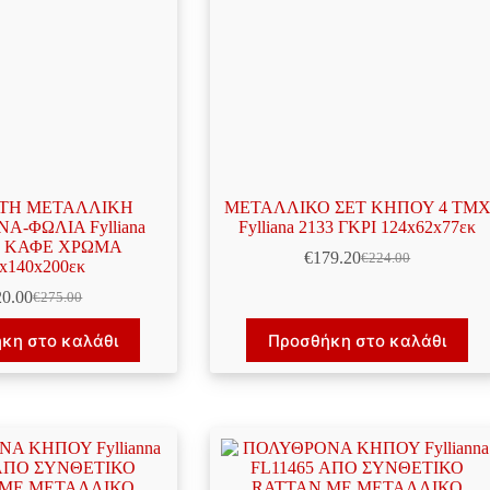
ΤΗ ΜΕΤΑΛΛΙΚΗ
ΜΕΤΑΛΛΙΚΟ ΣΕΤ ΚΗΠΟΥ 4 ΤΜ
Α-ΦΩΛΙΑ Fylliana
Fylliana 2133 ΓΚΡΙ 124x62x77εκ
n” ΚΑΦΕ ΧΡΩΜΑ
€
179.20
€
224.00
Original
Η
x140x200εκ
price
τρέχουσα
20.00
€
275.00
Original
Η
was:
τιμή
price
τρέχουσα
€224.00.
είναι:
κη στο καλάθι
Προσθήκη στο καλάθι
was:
τιμή
€179.20.
€275.00.
είναι:
€220.00.