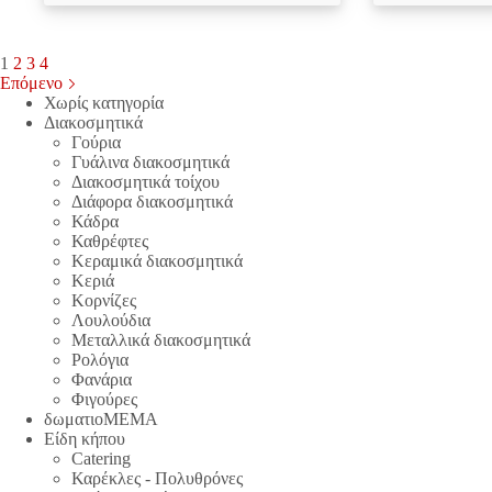
€199.20.
1
2
3
4
Επόμενο
Χωρίς κατηγορία
Διακοσμητικά
Γούρια
Γυάλινα διακοσμητικά
Διακοσμητικά τοίχου
Διάφορα διακοσμητικά
Κάδρα
Καθρέφτες
Κεραμικά διακοσμητικά
Κεριά
Κορνίζες
Λουλούδια
Μεταλλικά διακοσμητικά
Ρολόγια
Φανάρια
Φιγούρες
δωματιοΜΕΜΑ
Είδη κήπου
Catering
Καρέκλες - Πολυθρόνες