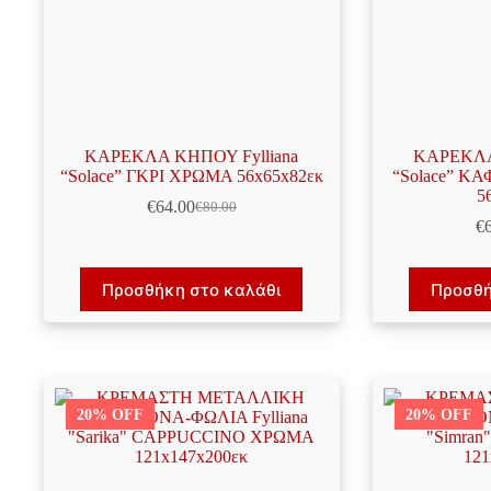
ΚΑΡΕΚΛΑ ΚΗΠΟΥ Fylliana
ΚΑΡΕΚΛΑ
“Solace” ΓΚΡΙ ΧΡΩΜΑ 56x65x82εκ
“Solace” Κ
5
€
64.00
€
80.00
Original
Η
€
price
τρέχουσα
was:
τιμή
€80.00.
είναι:
Προσθήκη στο καλάθι
Προσθή
€64.00.
20% OFF
20% OFF