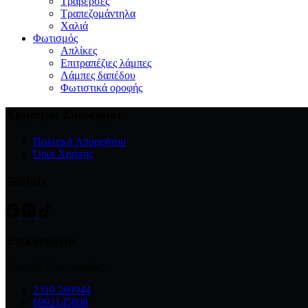
Τραβέρσες
Τραπεζομάντηλα
Χαλιά
Φωτισμός
Απλίκες
Επιτραπέζιες λάμπες
Λάμπες δαπέδου
Φωτιστικά οροφής
Χρήσιμοι Σύνδεσμοι
Πολιτική Απορρήτου
Όροι Χρήσης
Socials
Επικοινωνία
Στοιχεία Επικοινωνίας :
2310 269944
6992145608