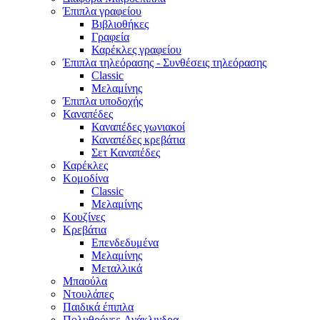
Έπιπλα γραφείου
Βιβλιοθήκες
Γραφεία
Καρέκλες γραφείου
Έπιπλα τηλεόρασης - Συνθέσεις τηλεόρασης
Classic
Μελαμίνης
Έπιπλα υποδοχής
Καναπέδες
Καναπέδες γωνιακοί
Καναπέδες κρεβάτια
Σετ Καναπέδες
Καρέκλες
Κομοδίνα
Classic
Μελαμίνης
Κουζίνες
Κρεβάτια
Επενδεδυμένα
Μελαμίνης
Μεταλλικά
Μπαούλα
Ντουλάπες
Παιδικά έπιπλα
Πολυθρόνες-Ανάκλινδρα