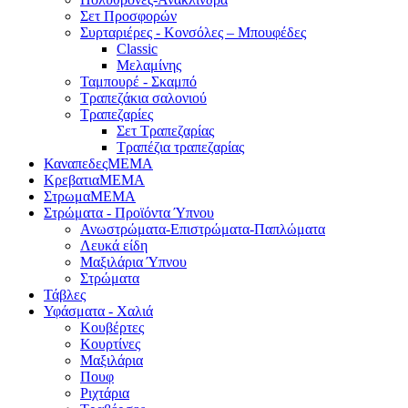
Σετ Προσφορών
Συρταριέρες - Κονσόλες – Μπουφέδες
Classic
Μελαμίνης
Ταμπουρέ - Σκαμπό
Τραπεζάκια σαλονιού
Τραπεζαρίες
Σετ Τραπεζαρίας
Τραπέζια τραπεζαρίας
ΚαναπεδεςΜΕΜΑ
ΚρεβατιαΜΕΜΑ
ΣτρωμαΜΕΜΑ
Στρώματα - Προϊόντα Ύπνου
Ανωστρώματα-Επιστρώματα-Παπλώματα
Λευκά είδη
Μαξιλάρια Ύπνου
Στρώματα
Τάβλες
Υφάσματα - Χαλιά
Κουβέρτες
Κουρτίνες
Μαξιλάρια
Πουφ
Ριχτάρια