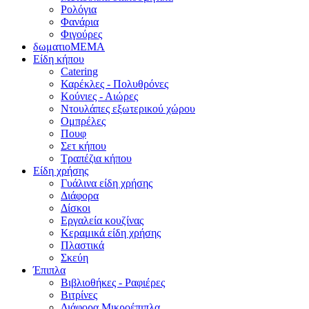
Ρολόγια
Φανάρια
Φιγούρες
δωματιοΜΕΜΑ
Είδη κήπου
Catering
Καρέκλες - Πολυθρόνες
Κούνιες - Αιώρες
Ντουλάπες εξωτερικού χώρου
Ομπρέλες
Πουφ
Σετ κήπου
Τραπέζια κήπου
Είδη χρήσης
Γυάλινα είδη χρήσης
Διάφορα
Δίσκοι
Εργαλεία κουζίνας
Κεραμικά είδη χρήσης
Πλαστικά
Σκεύη
Έπιπλα
Βιβλιοθήκες - Ραφιέρες
Βιτρίνες
Διάφορα Μικροέπιπλα