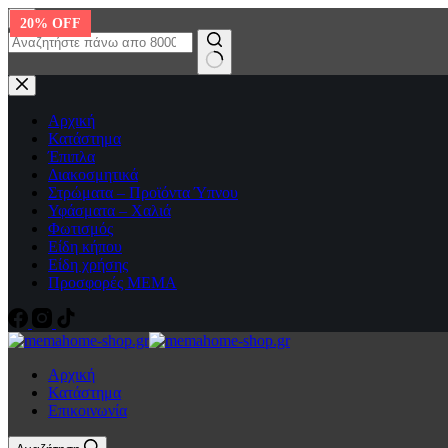
Μετάβαση
20% OFF
20% OFF
στο
περιεχόμενο
No
results
Αρχική
Κατάστημα
Έπιπλα
Διακοσμητικά
Στρώματα – Προϊόντα Ύπνου
Υφάσματα – Χαλιά
Φωτισμός
Είδη κήπου
Είδη χρήσης
Προσφορές ΜΕΜΑ
Αρχική
Κατάστημα
Επικοινωνία