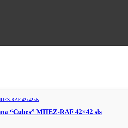
a “Cubes” ΜΠΕΖ-RAF 42×42 sls