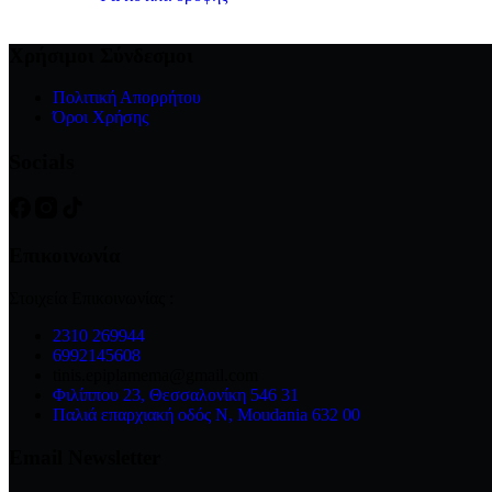
Χρήσιμοι Σύνδεσμοι
Πολιτική Απορρήτου
Όροι Χρήσης
Socials
Επικοινωνία
Στοιχεία Επικοινωνίας :
2310 269944
6992145608
tinis.epiplamema@gmail.com
Φιλίππου 23, Θεσσαλονίκη 546 31
Παλιά επαρχιακή οδός Ν, Moudania 632 00
Email Newsletter