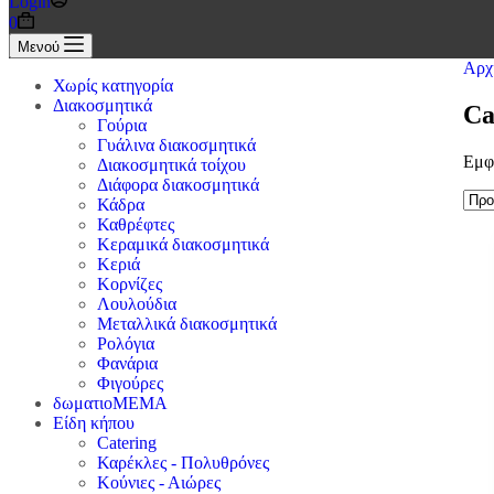
Login
Καλάθι
0
Αγορών
Μενού
Αρχ
Χωρίς κατηγορία
Διακοσμητικά
Ca
Γούρια
Γυάλινα διακοσμητικά
Εμφ
Διακοσμητικά τοίχου
Διάφορα διακοσμητικά
Κάδρα
Καθρέφτες
Κεραμικά διακοσμητικά
Κεριά
Κορνίζες
Λουλούδια
Μεταλλικά διακοσμητικά
Ρολόγια
Φανάρια
Φιγούρες
δωματιοΜΕΜΑ
Είδη κήπου
Catering
Καρέκλες - Πολυθρόνες
Κούνιες - Αιώρες