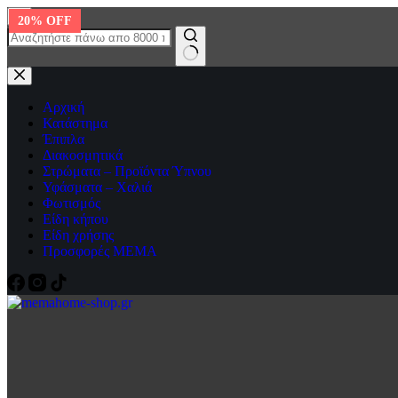
Μετάβαση
20% OFF
στο
περιεχόμενο
No
results
Αρχική
Κατάστημα
Έπιπλα
Διακοσμητικά
Στρώματα – Προϊόντα Ύπνου
Υφάσματα – Χαλιά
Φωτισμός
Είδη κήπου
Είδη χρήσης
Προσφορές ΜΕΜΑ