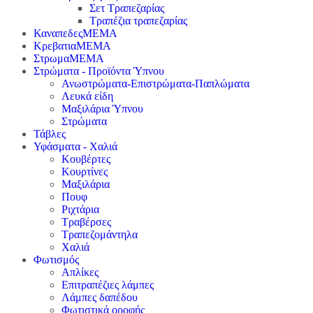
Σετ Τραπεζαρίας
Τραπέζια τραπεζαρίας
ΚαναπεδεςΜΕΜΑ
ΚρεβατιαΜΕΜΑ
ΣτρωμαΜΕΜΑ
Στρώματα - Προϊόντα Ύπνου
Ανωστρώματα-Επιστρώματα-Παπλώματα
Λευκά είδη
Μαξιλάρια Ύπνου
Στρώματα
Τάβλες
Υφάσματα - Χαλιά
Κουβέρτες
Κουρτίνες
Μαξιλάρια
Πουφ
Ριχτάρια
Τραβέρσες
Τραπεζομάντηλα
Χαλιά
Φωτισμός
Απλίκες
Επιτραπέζιες λάμπες
Λάμπες δαπέδου
Φωτιστικά οροφής