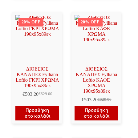
20% OFF
20% OFF
ΔΙΘΕΣΙΟΣ
ΔΙΘΕΣΙΟΣ
ΚΑΝΑΠΕΣ Fylliana
ΚΑΝΑΠΕΣ Fylliana
Loftio ΓΚΡΙ ΧΡΩΜΑ
Loftio ΚΑΦΕ
190x95x89εκ
ΧΡΩΜΑ
190x95x89εκ
€
503.20
€
629.00
Original
Η
€
503.20
€
629.00
price
τρέχουσα
Original
Η
was:
τιμή
price
τρέχουσα
Προσθήκη
Προσθήκη
€629.00.
είναι:
was:
τιμή
στο καλάθι
στο καλάθι
€503.20.
€629.00.
είναι:
€503.20.