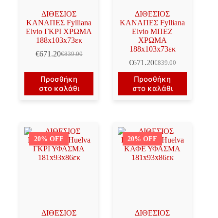
ΔΙΘΕΣΙΟΣ
ΔΙΘΕΣΙΟΣ
ΚΑΝΑΠΕΣ Fylliana
ΚΑΝΑΠΕΣ Fylliana
Elvio ΓΚΡΙ ΧΡΩΜΑ
Elvio ΜΠΕΖ
188x103x73εκ
ΧΡΩΜΑ
188x103x73εκ
€
671.20
€
839.00
Original
Η
€
671.20
€
839.00
price
τρέχουσα
Original
Η
was:
τιμή
price
τρέχουσα
Προσθήκη
Προσθήκη
€839.00.
είναι:
was:
τιμή
στο καλάθι
στο καλάθι
€671.20.
€839.00.
είναι:
€671.20.
20% OFF
20% OFF
ΔΙΘΕΣΙΟΣ
ΔΙΘΕΣΙΟΣ