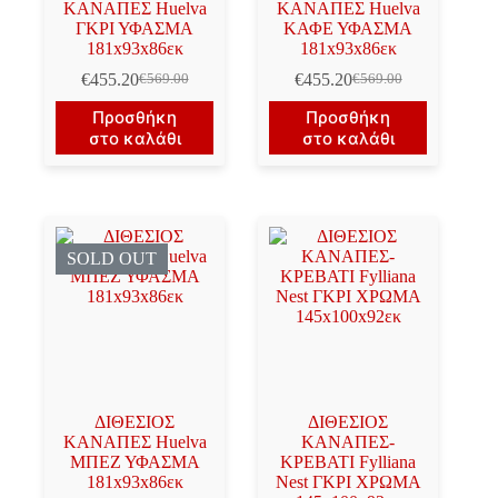
ΚΑΝΑΠΕΣ Huelva
ΚΑΝΑΠΕΣ Huelva
ΓΚΡΙ ΥΦΑΣΜΑ
ΚΑΦΕ ΥΦΑΣΜΑ
181x93x86εκ
181x93x86εκ
€
455.20
€
455.20
€
569.00
€
569.00
Original
Η
Original
Η
price
τρέχουσα
price
τρέχουσα
Προσθήκη
Προσθήκη
was:
τιμή
was:
τιμή
στο καλάθι
στο καλάθι
€569.00.
είναι:
€569.00.
είναι:
€455.20.
€455.20.
SOLD OUT
ΔΙΘΕΣΙΟΣ
ΔΙΘΕΣΙΟΣ
ΚΑΝΑΠΕΣ Huelva
ΚΑΝΑΠΕΣ-
ΜΠΕΖ ΥΦΑΣΜΑ
ΚΡΕΒΑΤΙ Fylliana
181x93x86εκ
Nest ΓΚΡΙ ΧΡΩΜΑ