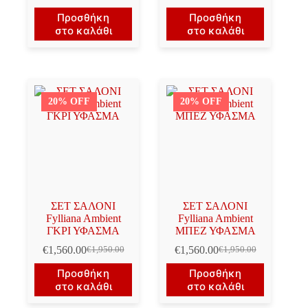
Προσθήκη
Προσθήκη
στο καλάθι
στο καλάθι
20% OFF
20% OFF
ΣΕΤ ΣΑΛΟΝΙ
ΣΕΤ ΣΑΛΟΝΙ
Fylliana Ambient
Fylliana Ambient
ΓΚΡΙ ΥΦΑΣΜΑ
ΜΠΕΖ ΥΦΑΣΜΑ
€
1,560.00
€
1,560.00
€
1,950.00
€
1,950.00
Original
Η
Original
Η
price
τρέχουσα
price
τρέχουσα
Προσθήκη
Προσθήκη
was:
τιμή
was:
τιμή
στο καλάθι
στο καλάθι
€1,950.00.
είναι:
€1,950.00.
είναι:
€1,560.00.
€1,560.00.