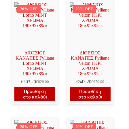
20% OFF
20% OFF
ΔΙΘΕΣΙΟΣ
ΔΙΘΕΣΙΟΣ
ΚΑΝΑΠΕΣ Fylliana
ΚΑΝΑΠΕΣ Fylliana
Loftio ΜΙΝΤ
Velton ΓΚΡΙ
ΧΡΩΜΑ
ΧΡΩΜΑ
190x95x89εκ
186x95x92εκ
€
503.20
€
543.20
€
629.00
€
679.00
Original
Η
Original
Η
price
τρέχουσα
price
τρέχουσα
Προσθήκη
Προσθήκη
was:
τιμή
was:
τιμή
στο καλάθι
στο καλάθι
€629.00.
είναι:
€679.00.
είναι:
€503.20.
€543.20.
20% OFF
20% OFF