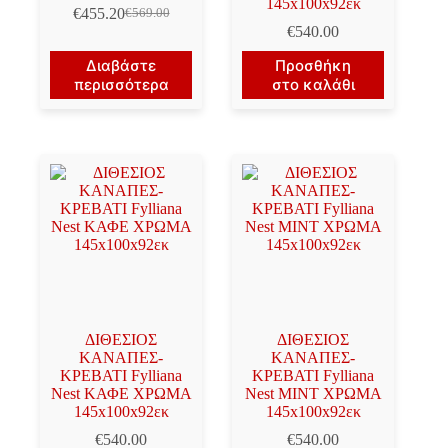
145x100x92εκ
€
455.20
€
569.00
Original
Η
€
540.00
price
τρέχουσα
was:
τιμή
Διαβάστε
Προσθήκη
€569.00.
είναι:
περισσότερα
στο καλάθι
€455.20.
ΔΙΘΕΣΙΟΣ
ΔΙΘΕΣΙΟΣ
ΚΑΝΑΠΕΣ-
ΚΑΝΑΠΕΣ-
ΚΡΕΒΑΤΙ Fylliana
ΚΡΕΒΑΤΙ Fylliana
Nest ΚΑΦΕ ΧΡΩΜΑ
Nest ΜΙΝΤ ΧΡΩΜΑ
145x100x92εκ
145x100x92εκ
€
540.00
€
540.00