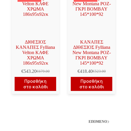
ΔΙΘΕΣΙΟΣ
ΚΑΝΑΠΕΣ
ΚΑΝΑΠΕΣ Fylliana
ΔΙΘΕΣΙΟΣ Fylliana
Velton ΚΑΦΕ
New Montana ΡΟΖ-
ΧΡΩΜΑ
ΓΚΡΙ BOMBAY
186x95x92εκ
145*100*92
€
543.20
€
418.40
€
679.00
€
523.00
Original
Η
Original
Η
price
τρέχουσα
price
τρέχουσα
Προσθήκη
Προσθήκη
was:
τιμή
was:
τιμή
στο καλάθι
στο καλάθι
€679.00.
είναι:
€523.00.
είναι:
€543.20.
€418.40.
ΕΠΌΜΕΝΟ