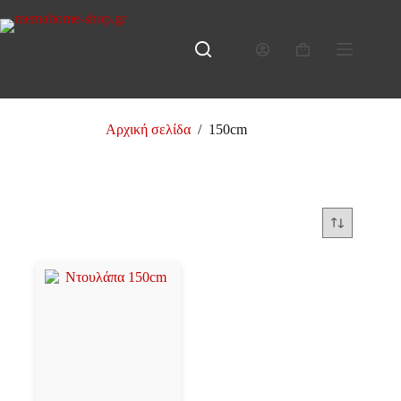
Μετάβαση
στο
περιεχόμενο
Καλάθι
Αγορών
Αρχική σελίδα
/
150cm
150cm