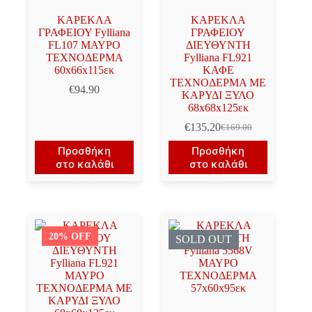
ΚΑΡΕΚΛΑ
ΚΑΡΕΚΛΑ
ΓΡΑΦΕΙΟΥ Fylliana
ΓΡΑΦΕΙΟΥ
FL107 ΜΑΥΡΟ
ΔΙΕΥΘΥΝΤΗ
ΤΕΧΝΟΔΕΡΜΑ
Fylliana FL921
60x66x115εκ
ΚΑΦΕ
ΤΕΧΝΟΔΕΡΜΑ ΜΕ
€
94.90
ΚΑΡΥΔΙ ΞΥΛΟ
68x68x125εκ
€
135.20
€
169.00
Original
Η
price
τρέχουσα
Προσθήκη
Προσθήκη
was:
τιμή
στο καλάθι
στο καλάθι
€169.00.
είναι:
€135.20.
20% OFF
SOLD OUT