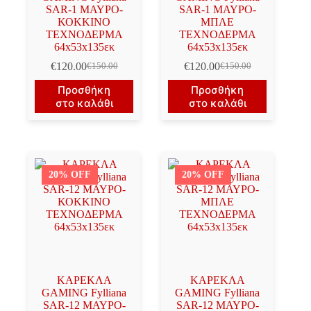
SAR-1 ΜΑΥΡΟ-
SAR-1 ΜΑΥΡΟ-
ΚΟΚΚΙΝΟ
ΜΠΛΕ
ΤΕΧΝΟΔΕΡΜΑ
ΤΕΧΝΟΔΕΡΜΑ
64x53x135εκ
64x53x135εκ
€
120.00
€
120.00
€
150.00
€
150.00
Original
Η
Original
Η
price
τρέχουσα
price
τρέχουσα
Προσθήκη
Προσθήκη
was:
τιμή
was:
τιμή
στο καλάθι
στο καλάθι
€150.00.
είναι:
€150.00.
είναι:
€120.00.
€120.00.
20% OFF
20% OFF
ΚΑΡΕΚΛΑ
ΚΑΡΕΚΛΑ
GAMING Fylliana
GAMING Fylliana
SAR-12 ΜΑΥΡΟ-
SAR-12 ΜΑΥΡΟ-