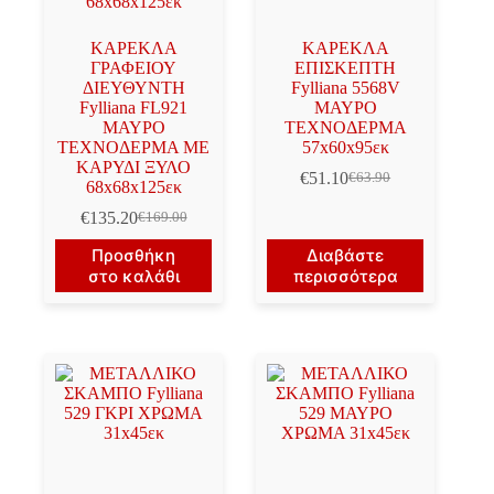
ΚΑΡΕΚΛΑ
ΚΑΡΕΚΛΑ
ΓΡΑΦΕΙΟΥ
ΕΠΙΣΚΕΠΤΗ
ΔΙΕΥΘΥΝΤΗ
Fylliana 5568V
Fylliana FL921
ΜΑΥΡΟ
ΜΑΥΡΟ
ΤΕΧΝΟΔΕΡΜΑ
ΤΕΧΝΟΔΕΡΜΑ ΜΕ
57x60x95εκ
ΚΑΡΥΔΙ ΞΥΛΟ
€
51.10
€
63.90
Original
Η
68x68x125εκ
price
τρέχουσα
€
135.20
€
169.00
Original
Η
was:
τιμή
price
τρέχουσα
€63.90.
είναι:
Προσθήκη
Διαβάστε
was:
τιμή
€51.10.
στο καλάθι
περισσότερα
€169.00.
είναι:
€135.20.