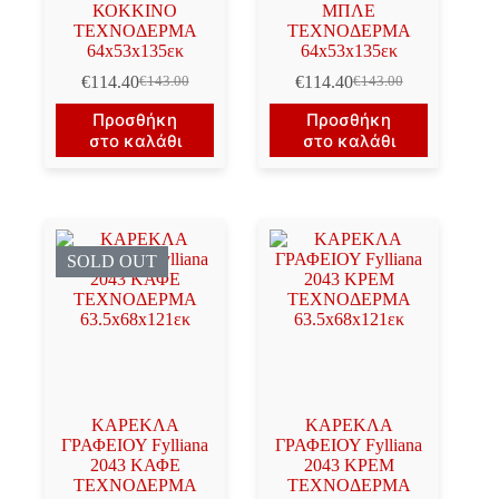
ΚΟΚΚΙΝΟ
ΜΠΛΕ
ΤΕΧΝΟΔΕΡΜΑ
ΤΕΧΝΟΔΕΡΜΑ
64x53x135εκ
64x53x135εκ
€
114.40
€
114.40
€
143.00
€
143.00
Original
Η
Original
Η
price
τρέχουσα
price
τρέχουσα
Προσθήκη
Προσθήκη
was:
τιμή
was:
τιμή
στο καλάθι
στο καλάθι
€143.00.
είναι:
€143.00.
είναι:
€114.40.
€114.40.
SOLD OUT
ΚΑΡΕΚΛΑ
ΚΑΡΕΚΛΑ
ΓΡΑΦΕΙΟΥ Fylliana
ΓΡΑΦΕΙΟΥ Fylliana
2043 ΚΑΦΕ
2043 ΚΡΕΜ
ΤΕΧΝΟΔΕΡΜΑ
ΤΕΧΝΟΔΕΡΜΑ