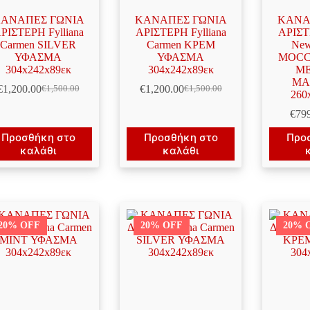
ΑΝΑΠΕΣ ΓΩΝΙΑ
ΚΑΝΑΠΕΣ ΓΩΝΙΑ
ΚΑΝΑ
ΡΙΣΤΕΡΗ Fylliana
ΑΡΙΣΤΕΡΗ Fylliana
ΑΡΙΣΤ
Carmen SILVER
Carmen ΚΡΕΜ
New
ΥΦΑΣΜΑ
ΥΦΑΣΜΑ
MOCC
304x242x89εκ
304x242x89εκ
ΜΕ
ΜΑ
€
1,200.00
€
1,200.00
€
1,500.00
€
1,500.00
Original
Η
Original
Η
260
price
τρέχουσα
price
τρέχουσα
€
79
was:
τιμή
was:
τιμή
€1,500.00.
είναι:
€1,500.00.
είναι:
Προσθήκη στο
Προσθήκη στο
Προ
€1,200.00.
€1,200.00.
καλάθι
καλάθι
20% OFF
20% OFF
20% 