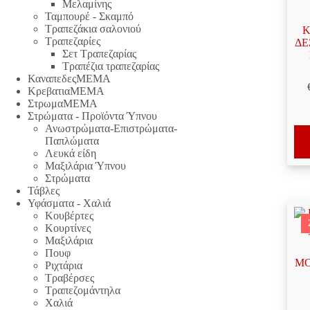
Μελαμίνης
Ταμπουρέ - Σκαμπό
Τραπεζάκια σαλονιού
Κ
Τραπεζαρίες
ΔΕΞ
Σετ Τραπεζαρίας
Τραπέζια τραπεζαρίας
ΚαναπεδεςΜΕΜΑ
ΚρεβατιαΜΕΜΑ
ΣτρωμαΜΕΜΑ
Στρώματα - Προϊόντα Ύπνου
Ανωστρώματα-Επιστρώματα-
Παπλώματα
Λευκά είδη
Μαξιλάρια Ύπνου
Στρώματα
Τάβλες
Υφάσματα - Χαλιά
Κουβέρτες
Κουρτίνες
Μαξιλάρια
Πουφ
Ριχτάρια
Τραβέρσες
Τραπεζομάντηλα
Χαλιά