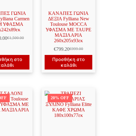
ΠΕΣ ΓΩΝΙΑ
ΚΑΝΑΠΕΣ ΓΩΝΙΑ
ylliana Carmen
ΔΕΞΙΑ Fylliana New
Μ ΥΦΑΣΜΑ
Toulouse MOCCA
x242x89εκ
ΥΦΑΣΜΑ ΜΕ TAUPE
ΜΑΞΙΛΑΡΙΑ
0.00
€
1,500.00
Original
Η
260x205x93εκ
price
τρέχουσα
€
799.20
€
999.00
was:
τιμή
Original
Η
€1,500.00.
είναι:
price
τρέχουσα
σθήκη στο
Προσθήκη στο
€1,200.00.
was:
τιμή
καλάθι
καλάθι
€999.00.
είναι:
€799.20.
OFF
20% OFF