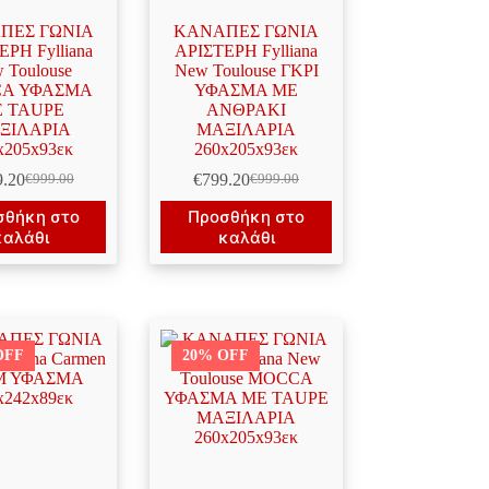
ΠΕΣ ΓΩΝΙΑ
ΚΑΝΑΠΕΣ ΓΩΝΙΑ
ΕΡΗ Fylliana
ΑΡΙΣΤΕΡΗ Fylliana
 Toulouse
New Toulouse ΓΚΡΙ
A ΥΦΑΣΜΑ
ΥΦΑΣΜΑ ΜΕ
 TAUPE
ΑΝΘΡΑΚΙ
ΞΙΛΑΡΙΑ
ΜΑΞΙΛΑΡΙΑ
x205x93εκ
260x205x93εκ
9.20
€
799.20
€
999.00
€
999.00
Original
Η
Original
Η
price
τρέχουσα
price
τρέχουσα
σθήκη στο
Προσθήκη στο
was:
τιμή
was:
τιμή
καλάθι
καλάθι
€999.00.
είναι:
€999.00.
είναι:
€799.20.
€799.20.
OFF
20% OFF