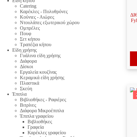
Είδη κήπου
Catering
Καρέκλες - Πολυθρόνες
ΔΙ
Κούνιες - Αιώρες
Fy
Ντουλάπες εξωτερικού χώρου
Ομπρέλες
Πουφ
Σετ κήπου
Τραπέζια κήπου
Είδη χρήσης
Γυάλινα είδη χρήσης
Διάφορα
Δίσκοι
Εργαλεία κουζίνας
Κεραμικά είδη χρήσης
Πλαστικά
Σκεύη
Έπιπλα
Βιβλιοθήκες - Ραφιέρες
Βιτρίνες
Διάφορα Μικροέπιπλα
Έπιπλα γραφείου
Βιβλιοθήκες
Γραφεία
Καρέκλες γραφείου