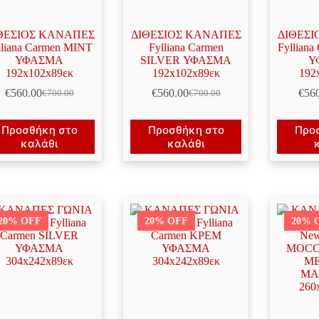
ΘΕΣΙΟΣ ΚΑΝΑΠΕΣ
ΔΙΘΕΣΙΟΣ ΚΑΝΑΠΕΣ
ΔΙΘΕΣΙ
lliana Carmen MINT
Fylliana Carmen
Fyllian
ΥΦΑΣΜΑ
SILVER ΥΦΑΣΜΑ
Υ
192x102x89εκ
192x102x89εκ
192
€
560.00
€
560.00
€
56
€
700.00
€
700.00
Original
Η
Original
Η
price
τρέχουσα
price
τρέχουσα
was:
τιμή
was:
τιμή
Προσθήκη στο
Προσθήκη στο
Προ
€700.00.
είναι:
€700.00.
είναι:
καλάθι
καλάθι
€560.00.
€560.00.
20% OFF
20% OFF
20% 