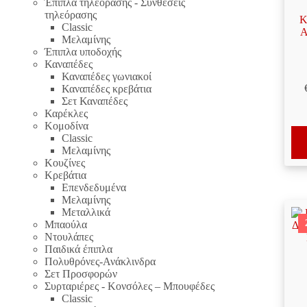
Έπιπλα τηλεόρασης - Συνθέσεις
τηλεόρασης
Κ
Classic
Α
Μελαμίνης
Έπιπλα υποδοχής
Καναπέδες
Καναπέδες γωνιακοί
Καναπέδες κρεβάτια
Σετ Καναπέδες
Καρέκλες
Κομοδίνα
Classic
Μελαμίνης
Κουζίνες
Κρεβάτια
Επενδεδυμένα
Μελαμίνης
Μεταλλικά
Μπαούλα
Ντουλάπες
Παιδικά έπιπλα
Πολυθρόνες-Ανάκλινδρα
Σετ Προσφορών
Συρταριέρες - Κονσόλες – Μπουφέδες
Classic