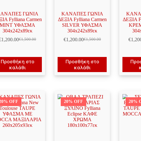
ΑΝΑΠΕΣ ΓΩΝΙΑ
ΚΑΝΑΠΕΣ ΓΩΝΙΑ
ΚΑΝΑ
ΙΑ Fylliana Carmen
ΔΕΞΙΑ Fylliana Carmen
ΔΕΞΙΑ F
MINT ΥΦΑΣΜΑ
SILVER ΥΦΑΣΜΑ
ΚΡΕ
304x242x89εκ
304x242x89εκ
304
€
1,200.00
€
1,200.00
€
1,20
€
1,500.00
€
1,500.00
Original
Η
Original
Η
price
τρέχουσα
price
τρέχουσα
was:
τιμή
was:
τιμή
€1,500.00.
είναι:
€1,500.00.
είναι:
Προσθήκη στο
Προσθήκη στο
Προ
€1,200.00.
€1,200.00.
καλάθι
καλάθι
20% OFF
20% OFF
20% 