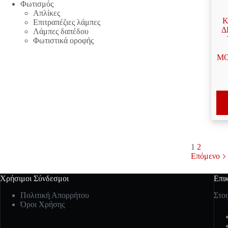
Φωτισμός
Απλίκες
Κ
Επιτραπέζιες λάμπες
Δ
Λάμπες δαπέδου
Φωτιστικά οροφής
MO
1
2
Επόμενο
Χρήσιμοι Σύνδεσμοι
Επι
Πολιτική Απορρήτου
Στοι
Όροι Χρήσης