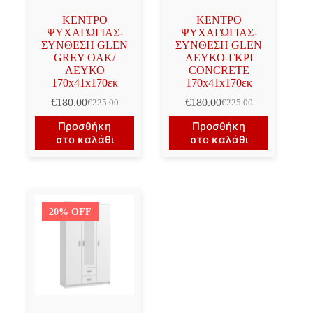
ΚΕΝΤΡΟ
ΚΕΝΤΡΟ
ΨΥΧΑΓΩΓΙΑΣ-
ΨΥΧΑΓΩΓΙΑΣ-
ΣΥΝΘΕΣΗ GLEN
ΣΥΝΘΕΣΗ GLEN
GREY OAK/
ΛΕΥΚΟ-ΓΚΡΙ
ΛΕΥΚΟ
CONCRETE
170x41x170εκ
170x41x170εκ
€
180.00
€
180.00
€
225.00
€
225.00
Original
Η
Original
Η
price
τρέχουσα
price
τρέχουσα
Προσθήκη
Προσθήκη
was:
τιμή
was:
τιμή
στο καλάθι
στο καλάθι
€225.00.
είναι:
€225.00.
είναι:
€180.00.
€180.00.
20% OFF