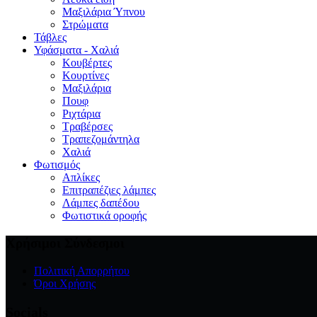
Μαξιλάρια Ύπνου
Στρώματα
Τάβλες
Υφάσματα - Χαλιά
Κουβέρτες
Κουρτίνες
Μαξιλάρια
Πουφ
Ριχτάρια
Τραβέρσες
Τραπεζομάντηλα
Χαλιά
Φωτισμός
Απλίκες
Επιτραπέζιες λάμπες
Λάμπες δαπέδου
Φωτιστικά οροφής
Χρήσιμοι Σύνδεσμοι
Πολιτική Απορρήτου
Όροι Χρήσης
Socials