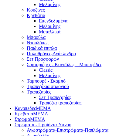
Μελαμίνης
Κουζίνες
Κρεβάτια
Επενδεδυμένα
Μελαμίνης
Μεταλλικά
Μπαούλα
Ντουλάπες
Παιδικά έπιπλα
Πολυθρόνες-Ανάκλινδρα
Σετ Προσφορών
Συρταριέρες - Κονσόλες – Μπουφέδες
Classic
Μελαμίνης
Ταμπουρέ - Σκαμπό
Τραπεζάκια σαλονιού
Τραπεζαρίες
Σετ Τραπεζαρίας
Τραπέζια τραπεζαρίας
ΚαναπεδεςΜΕΜΑ
ΚρεβατιαΜΕΜΑ
ΣτρωμαΜΕΜΑ
Στρώματα - Προϊόντα Ύπνου
Ανωστρώματα-Επιστρώματα-Παπλώματα
Λευκά είδη