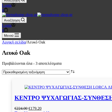
Αναζήτηση
Login
Καλάθι
0
Αγορών
Αναζήτηση
Login
Καλάθι
0
Αγορών
Μενού
Αρχική σελίδα
/
Λευκό Oak
Λευκό Oak
Προβάλλονται όλα - 3 αποτελέσματα
ΚΕΝΤΡΟ ΨΥΧΑΓΩΓΙΑΣ-ΣΥΝΘΕΣΗ 
Original
Η
€
224.00
€
179.20