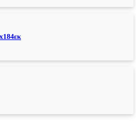
184εκ