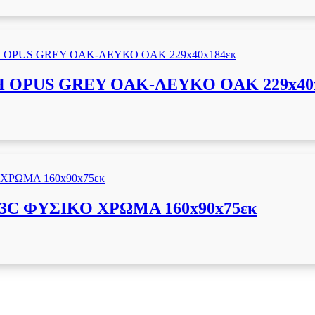
OPUS GREY OAΚ-ΛΕΥΚΟ OAK 229x40x
23C ΦΥΣΙΚΟ ΧΡΩΜΑ 160x90x75εκ