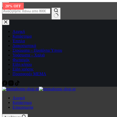
Μετάβαση
20% OFF
20% OFF
στο
περιεχόμενο
No
results
Αρχική
Κατάστημα
Έπιπλα
Διακοσμητικά
Στρώματα – Προϊόντα Ύπνου
Υφάσματα – Χαλιά
Φωτισμός
Είδη κήπου
Είδη χρήσης
Προσφορές ΜΕΜΑ
Αρχική
Κατάστημα
Επικοινωνία