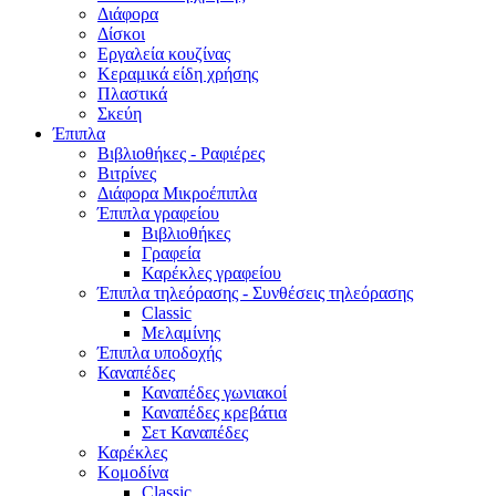
Διάφορα
Δίσκοι
Εργαλεία κουζίνας
Κεραμικά είδη χρήσης
Πλαστικά
Σκεύη
Έπιπλα
Βιβλιοθήκες - Ραφιέρες
Βιτρίνες
Διάφορα Μικροέπιπλα
Έπιπλα γραφείου
Βιβλιοθήκες
Γραφεία
Καρέκλες γραφείου
Έπιπλα τηλεόρασης - Συνθέσεις τηλεόρασης
Classic
Μελαμίνης
Έπιπλα υποδοχής
Καναπέδες
Καναπέδες γωνιακοί
Καναπέδες κρεβάτια
Σετ Καναπέδες
Καρέκλες
Κομοδίνα
Classic