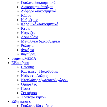
Γυάλινα διακοσμητικά
Διακοσμητικά τοίχου
Διάφορα διακοσμητικά
Κάδρα
Καθρέφτες
Κεραμικά διακοσμητικά
Κεριά
Κορνίζες
Λουλούδια
Μεταλλικά διακοσμητικά
Ρολόγια
Φανάρια
Φιγούρες
δωματιοΜΕΜΑ
Είδη κήπου
Catering
Καρέκλες - Πολυθρόνες
Κούνιες - Αιώρες
Ντουλάπες εξωτερικού χώρου
Ομπρέλες
Πουφ
Σετ κήπου
Τραπέζια κήπου
Είδη χρήσης
Γυάλινα είδη χρήσης