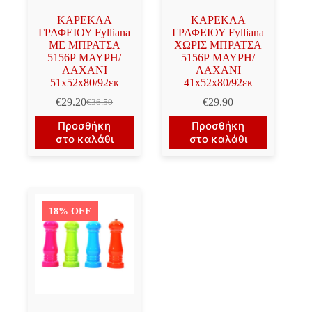
ΚΑΡΕΚΛΑ
ΚΑΡΕΚΛΑ
ΓΡΑΦΕΙΟΥ Fylliana
ΓΡΑΦΕΙΟΥ Fylliana
ΜΕ ΜΠΡΑΤΣΑ
ΧΩΡΙΣ ΜΠΡΑΤΣΑ
5156Ρ ΜΑΥΡΗ/
5156Ρ ΜΑΥΡΗ/
ΛΑΧΑΝΙ
ΛΑΧΑΝΙ
51x52x80/92εκ
41x52x80/92εκ
€
29.20
€
29.90
€
36.50
Original
Η
price
τρέχουσα
Προσθήκη
Προσθήκη
was:
τιμή
στο καλάθι
στο καλάθι
€36.50.
είναι:
€29.20.
18% OFF