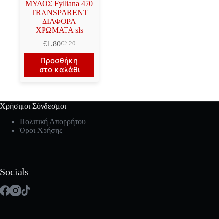
ΜΥΛΟΣ Fylliana 470
TRANSPARENT
ΔΙΑΦΟΡΑ
ΧΡΩΜΑΤΑ sls
€
1.80
€
2.20
Original
Η
price
τρέχουσα
Προσθήκη
was:
τιμή
στο καλάθι
€2.20.
είναι:
€1.80.
Χρήσιμοι Σύνδεσμοι
Πολιτική Απορρήτου
Όροι Χρήσης
Socials