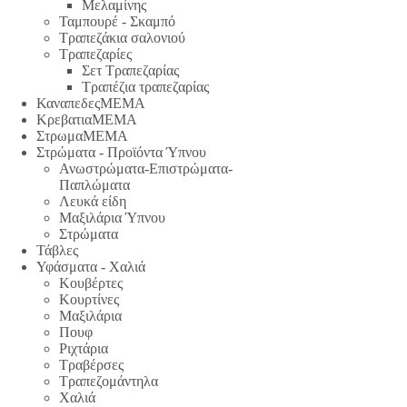
Μελαμίνης
Ταμπουρέ - Σκαμπό
Τραπεζάκια σαλονιού
Τραπεζαρίες
Σετ Τραπεζαρίας
Τραπέζια τραπεζαρίας
ΚαναπεδεςΜΕΜΑ
ΚρεβατιαΜΕΜΑ
ΣτρωμαΜΕΜΑ
Στρώματα - Προϊόντα Ύπνου
Ανωστρώματα-Επιστρώματα-
Παπλώματα
Λευκά είδη
Μαξιλάρια Ύπνου
Στρώματα
Τάβλες
Υφάσματα - Χαλιά
Κουβέρτες
Κουρτίνες
Μαξιλάρια
Πουφ
Ριχτάρια
Τραβέρσες
Τραπεζομάντηλα
Χαλιά