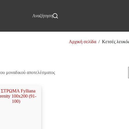
Επικοινωνία
Αναζήτηση
Αρχική σελίδα
/
Κετσές λευκό
Κετσές λευκός
του μοναδικού αποτελέσματος