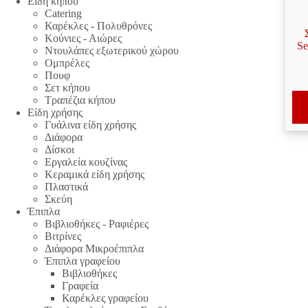
Είδη κήπου
Catering
Καρέκλες - Πολυθρόνες
Κούνιες - Αιώρες
Se
Ντουλάπες εξωτερικού χώρου
Ομπρέλες
Πουφ
Σετ κήπου
Τραπέζια κήπου
Είδη χρήσης
Γυάλινα είδη χρήσης
Διάφορα
Δίσκοι
Εργαλεία κουζίνας
Κεραμικά είδη χρήσης
Πλαστικά
Σκεύη
Έπιπλα
Βιβλιοθήκες - Ραφιέρες
Βιτρίνες
Διάφορα Μικροέπιπλα
Έπιπλα γραφείου
Βιβλιοθήκες
Γραφεία
Καρέκλες γραφείου