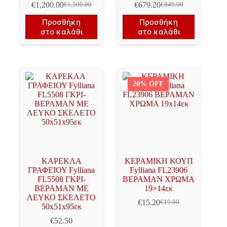
€
1,200.00
€
679.20
€
1,500.00
€
849.00
Original
Η
Original
Η
price
τρέχουσα
price
τρέχουσα
Προσθήκη
Προσθήκη
was:
τιμή
was:
τιμή
στο καλάθι
στο καλάθι
€1,500.00.
είναι:
€849.00.
είναι:
€1,200.00.
€679.20.
20% OFF
ΚΑΡΕΚΛΑ
ΚΕΡΑΜΙΚΗ ΚΟΥΠ
ΓΡΑΦΕΙΟΥ Fylliana
Fylliana FL23906
FL5508 ΓΚΡΙ-
ΒΕΡΑΜΑΝ ΧΡΩΜΑ
ΒΕΡΑΜΑΝ ΜΕ
19×14εκ
ΛΕΥΚΟ ΣΚΕΛΕΤΟ
€
15.20
€
19.00
Original
Η
50x51x95εκ
price
τρέχουσα
€
52.50
was:
τιμή