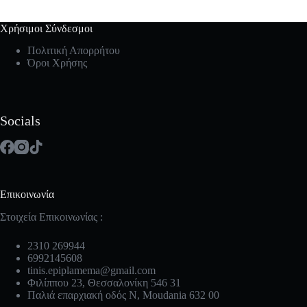
Χρήσιμοι Σύνδεσμοι
Πολιτική Απορρήτου
Όροι Χρήσης
Socials
Επικοινωνία
Στοιχεία Επικοινωνίας :
2310 269944
6992145608
tinis.epiplamema@gmail.com
Φιλίππου 23, Θεσσαλονίκη 546 31
Παλιά επαρχιακή οδός Ν, Moudania 632 00