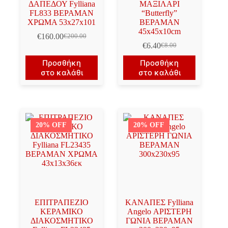
ΔΑΠΕΔΟΥ Fylliana
ΜΑΞΙΛΑΡΙ
FL833 ΒΕΡΑΜΑΝ
“Butterfly”
ΧΡΩΜΑ 53x27x101
ΒΕΡΑΜΑΝ
45x45x10cm
€
160.00
€
200.00
Original
Η
€
6.40
€
8.00
price
τρέχουσα
Original
Η
was:
τιμή
price
τρέχουσα
Προσθήκη
Προσθήκη
€200.00.
είναι:
was:
τιμή
στο καλάθι
στο καλάθι
€160.00.
€8.00.
είναι:
€6.40.
20% OFF
20% OFF
ΕΠΙΤΡΑΠΕΖΙΟ
ΚΑΝΑΠΕΣ Fylliana
ΚΕΡΑΜΙΚΟ
Angelo ΑΡΙΣΤΕΡΗ
ΔΙΑΚΟΣΜΗΤΙΚΟ
ΓΩΝΙΑ ΒΕΡΑΜΑΝ