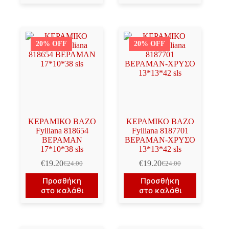
€24.80.
€18.40.
20% OFF
20% OFF
ΚΕΡΑΜΙΚΟ ΒΑΖΟ
ΚΕΡΑΜΙΚΟ ΒΑΖΟ
Fylliana 818654
Fylliana 8187701
ΒΕΡΑΜΑΝ
ΒΕΡΑΜΑΝ-ΧΡΥΣΟ
17*10*38 sls
13*13*42 sls
€
19.20
€
19.20
€
24.00
€
24.00
Original
Η
Original
Η
price
τρέχουσα
price
τρέχουσα
Προσθήκη
Προσθήκη
was:
τιμή
was:
τιμή
στο καλάθι
στο καλάθι
€24.00.
είναι:
€24.00.
είναι:
€19.20.
€19.20.