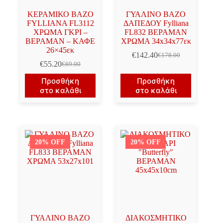
ΚΕΡΑΜΙΚΟ ΒΑΖΟ
ΓΥΑΛΙΝΟ ΒΑΖΟ
FYLLIANA FL3112
ΔΑΠΕΔΟΥ Fylliana
ΧΡΩΜΑ ΓΚΡΙ –
FL832 ΒΕΡΑΜΑΝ
ΒΕΡΑΜΑΝ – ΚΑΦΕ
ΧΡΩΜΑ 34x34x77εκ
26×45εκ
€
142.40
€
178.00
Original
Η
€
55.20
€
69.00
Original
Η
price
τρέχουσα
price
τρέχουσα
was:
τιμή
Προσθήκη
Προσθήκη
was:
τιμή
€178.00.
είναι:
στο καλάθι
στο καλάθι
€69.00.
είναι:
€142.40.
€55.20.
20% OFF
20% OFF
ΓΥΑΛΙΝΟ ΒΑΖΟ
ΔΙΑΚΟΣΜΗΤΙΚΟ