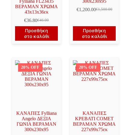
Fylliana FL23435
300x230x95
ΒΕΡΑΜΑΝ ΧΡΩΜΑ
€
1,200.00
€
1,500.00
Original
Η
43x13x36εκ
price
τρέχουσα
€
36.80
€
46.00
Original
Η
was:
τιμή
price
τρέχουσα
€1,500.00.
είναι:
Προσθήκη
Προσθήκη
was:
τιμή
€1,200.00.
στο καλάθι
στο καλάθι
€46.00.
είναι:
€36.80.
20% OFF
20% OFF
ΚΑΝΑΠΕΣ Fylliana
ΚΑΝΑΠΕΣ
Angelo ΔΕΞΙΑ
ΚΡΕΒΑΤΙ COMET
ΓΩΝΙΑ ΒΕΡΑΜΑΝ
ΒΕΡΑΜΑΝ ΧΡΩΜΑ
300x230x95
227x99x75εκ