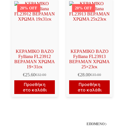
20% OFF
20% OFF
ΚΕΡΑΜΙΚΟ ΒΑΖΟ
ΚΕΡΑΜΙΚΟ ΒΑΖΟ
Fylliana FL23912
Fylliana FL23913
ΒΕΡΑΜΑΝ ΧΡΩΜΑ
ΒΕΡΑΜΑΝ ΧΡΩΜΑ
19×31εκ
25×23εκ
€
25.60
€
28.00
€
32.00
€
35.00
Original
Η
Original
Η
price
τρέχουσα
price
τρέχουσα
Προσθήκη
Προσθήκη
was:
τιμή
was:
τιμή
στο καλάθι
στο καλάθι
€32.00.
είναι:
€35.00.
είναι:
€25.60.
€28.00.
ΕΠΌΜΕΝΟ