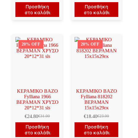
€19.00.
είναι:
Προσθήκη
Προσθήκη
€15.20.
στο καλάθι
στο καλάθι
20% OFF
20% OFF
ΚΕΡΑΜΙΚΟ BAZO
ΚΕΡΑΜΙΚΟ ΒΑΖΟ
Fylliana 1966
Fylliana 818202
ΒΕΡΑΜΑΝ ΧΡΥΣΟ
ΒΕΡΑΜΑΝ
20*12*31 sls
15x15x29εκ
€
24.80
€
18.40
€
31.00
€
23.00
Original
Η
Original
Η
price
τρέχουσα
price
τρέχουσα
Προσθήκη
Προσθήκη
was:
τιμή
was:
τιμή
στο καλάθι
στο καλάθι
€31.00.
είναι:
€23.00.
είναι: