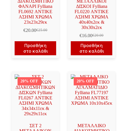
ΔΙΑΚΟΣΜΗΤΙΚΟ
ΜΕΤΑΛΛΙΚΟΙ
ΦΑΝΑΡΙ Fylliana
ΔΙΣΚΟΙ Fylliana
FL0692 ΑΝΤΙΚΕ
FL0220 ΑΝΤΙΚΕ
ΑΣΗΜΙ ΧΡΩΜΑ
ΑΣΗΜΙ ΧΡΩΜΑ
23x23x29εκ
40x40x2εκ &
30x30x2εκ
€
20.00
€
25.00
Original
Η
€
16.00
€
20.00
price
τρέχουσα
Original
Η
was:
τιμή
price
τρέχουσα
Προσθήκη
Προσθήκη
€25.00.
είναι:
was:
τιμή
στο καλάθι
στο καλάθι
€20.00.
€20.00.
είναι:
€16.00.
20% OFF
20% OFF
ΣΕΤ 2
ΜΕΤΑΛΛΙΚΟ
ΜΕΤΑΛΛΙΚΩΝ
ΔΙΑΚΟΣΜΗΤΙΚΟ