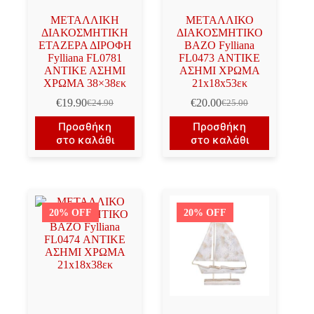
ΜΕΤΑΛΛΙΚΗ
ΜΕΤΑΛΛΙΚΟ
ΔΙΑΚΟΣΜΗΤΙΚΗ
ΔΙΑΚΟΣΜΗΤΙΚΟ
ΕΤΑΖΕΡΑ ΔΙΡΟΦΗ
ΒΑΖΟ Fylliana
Fylliana FL0781
FL0473 ΑΝΤΙΚΕ
ΑΝΤΙΚΕ ΑΣΗΜΙ
ΑΣΗΜΙ ΧΡΩΜΑ
ΧΡΩΜΑ 38×38εκ
21x18x53εκ
€
19.90
€
20.00
€
24.90
€
25.00
Original
Η
Original
Η
price
τρέχουσα
price
τρέχουσα
Προσθήκη
Προσθήκη
was:
τιμή
was:
τιμή
στο καλάθι
στο καλάθι
€24.90.
είναι:
€25.00.
είναι:
€19.90.
€20.00.
20% OFF
20% OFF