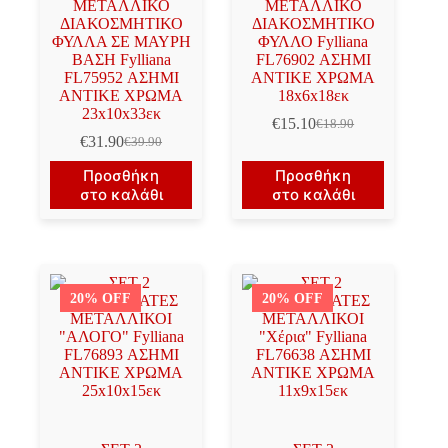
ΜΕΤΑΛΛΙΚΟ
ΜΕΤΑΛΛΙΚΟ
ΔΙΑΚΟΣΜΗΤΙΚΟ
ΔΙΑΚΟΣΜΗΤΙΚΟ
ΦΥΛΛΑ ΣΕ ΜΑΥΡΗ
ΦΥΛΛΟ Fylliana
ΒΑΣΗ Fylliana
FL76902 ΑΣΗΜΙ
FL75952 ΑΣΗΜΙ
ΑΝΤΙΚΕ ΧΡΩΜΑ
ΑΝΤΙΚΕ ΧΡΩΜΑ
18x6x18εκ
23x10x33εκ
€
15.10
€
18.90
Original
Η
€
31.90
€
39.90
Original
Η
price
τρέχουσα
price
τρέχουσα
was:
τιμή
Προσθήκη
Προσθήκη
was:
τιμή
€18.90.
είναι:
στο καλάθι
στο καλάθι
€39.90.
είναι:
€15.10.
€31.90.
20% OFF
20% OFF