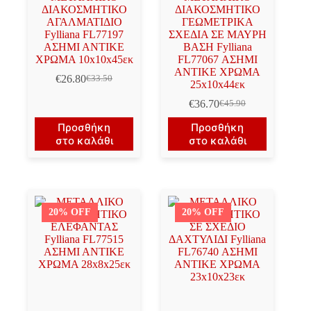
ΔΙΑΚΟΣΜΗΤΙΚΟ
ΔΙΑΚΟΣΜΗΤΙΚΟ
ΑΓΑΛΜΑΤΙΔΙΟ
ΓΕΩΜΕΤΡΙΚΑ
Fylliana FL77197
ΣΧΕΔΙΑ ΣΕ ΜΑΥΡΗ
ΑΣΗΜΙ ΑΝΤΙΚΕ
ΒΑΣΗ Fylliana
ΧΡΩΜΑ 10x10x45εκ
FL77067 ΑΣΗΜΙ
ΑΝΤΙΚΕ ΧΡΩΜΑ
€
26.80
€
33.50
Original
Η
25x10x44εκ
price
τρέχουσα
€
36.70
€
45.90
was:
τιμή
Original
Η
€33.50.
είναι:
price
τρέχουσα
Προσθήκη
Προσθήκη
€26.80.
was:
τιμή
στο καλάθι
στο καλάθι
€45.90.
είναι:
€36.70.
20% OFF
20% OFF