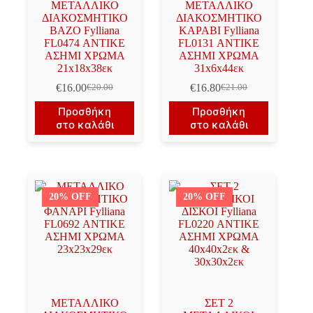
ΜΕΤΑΛΛΙΚΟ
ΜΕΤΑΛΛΙΚΟ
ΔΙΑΚΟΣΜΗΤΙΚΟ
ΔΙΑΚΟΣΜΗΤΙΚΟ
ΒΑΖΟ Fylliana
ΚΑΡΑΒΙ Fylliana
FL0474 ΑΝΤΙΚΕ
FL0131 ΑΝΤΙΚΕ
ΑΣΗΜΙ ΧΡΩΜΑ
ΑΣΗΜΙ ΧΡΩΜΑ
21x18x38εκ
31x6x44εκ
€
16.00
€
16.80
€
20.00
€
21.00
Original
Η
Original
Η
price
τρέχουσα
price
τρέχουσα
Προσθήκη
Προσθήκη
was:
τιμή
was:
τιμή
στο καλάθι
στο καλάθι
€20.00.
είναι:
€21.00.
είναι:
€16.00.
€16.80.
20% OFF
20% OFF
ΜΕΤΑΛΛΙΚΟ
ΣΕΤ 2