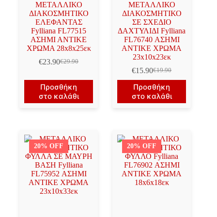
ΜΕΤΑΛΛΙΚΟ
ΜΕΤΑΛΛΙΚΟ
ΔΙΑΚΟΣΜΗΤΙΚΟ
ΔΙΑΚΟΣΜΗΤΙΚΟ
ΕΛΕΦΑΝΤΑΣ
ΣΕ ΣΧΕΔΙΟ
Fylliana FL77515
ΔΑΧΤΥΛΙΔΙ Fylliana
ΑΣΗΜΙ ΑΝΤΙΚΕ
FL76740 ΑΣΗΜΙ
ΧΡΩΜΑ 28x8x25εκ
ΑΝΤΙΚΕ ΧΡΩΜΑ
23x10x23εκ
€
23.90
€
29.90
Original
Η
€
15.90
€
19.90
price
τρέχουσα
Original
Η
was:
τιμή
price
τρέχουσα
Προσθήκη
Προσθήκη
€29.90.
είναι:
was:
τιμή
στο καλάθι
στο καλάθι
€23.90.
€19.90.
είναι:
€15.90.
20% OFF
20% OFF