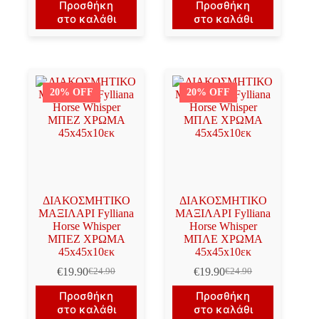
Προσθήκη
Προσθήκη
was:
τιμή
was:
τιμή
στο καλάθι
στο καλάθι
€7.70.
είναι:
€7.70.
είναι:
€6.20.
€6.20.
20% OFF
20% OFF
ΔΙΑΚΟΣΜΗΤΙΚΟ
ΔΙΑΚΟΣΜΗΤΙΚΟ
ΜΑΞΙΛΑΡΙ Fylliana
ΜΑΞΙΛΑΡΙ Fylliana
Horse Whisper
Horse Whisper
ΜΠΕΖ ΧΡΩΜΑ
ΜΠΛΕ ΧΡΩΜΑ
45x45x10εκ
45x45x10εκ
€
19.90
€
19.90
€
24.90
€
24.90
Original
Η
Original
Η
price
τρέχουσα
price
τρέχουσα
Προσθήκη
Προσθήκη
was:
τιμή
was:
τιμή
στο καλάθι
στο καλάθι
€24.90.
είναι:
€24.90.
είναι: