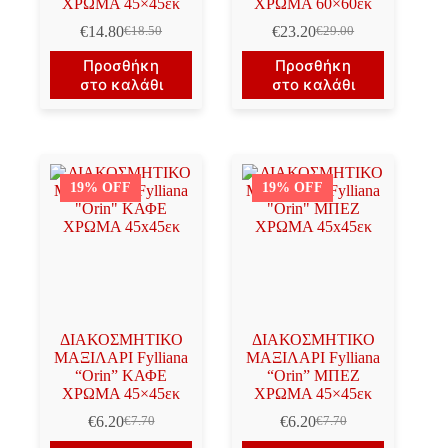
ΧΡΩΜΑ 45×45εκ
ΧΡΩΜΑ 60×60εκ
€
14.80
€
23.20
€
18.50
€
29.00
Original
Η
Original
Η
price
τρέχουσα
price
τρέχουσα
Προσθήκη
Προσθήκη
was:
τιμή
was:
τιμή
στο καλάθι
στο καλάθι
€18.50.
είναι:
€29.00.
είναι:
€14.80.
€23.20.
19% OFF
19% OFF
ΔΙΑΚΟΣΜΗΤΙΚΟ
ΔΙΑΚΟΣΜΗΤΙΚΟ
ΜΑΞΙΛΑΡΙ Fylliana
ΜΑΞΙΛΑΡΙ Fylliana
“Orin” ΚΑΦΕ
“Orin” ΜΠΕΖ
ΧΡΩΜΑ 45×45εκ
ΧΡΩΜΑ 45×45εκ
€
6.20
€
6.20
€
7.70
€
7.70
Original
Η
Original
Η
price
τρέχουσα
price
τρέχουσα