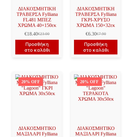
ΔΙΑΚΟΣΜΗΤΙΚΗ
ΔΙΑΚΟΣΜΗΤΙΚΗ
ΤΡΑΒΕΡΣΑ Fylliana
ΤΡΑΒΕΡΣΑ Fylliana
FL481 ΜΠΕΖ
ΓΚΡΙ-ΧΡΥΣΟ
ΧΡΩΜΑ 40×150εκ
ΧΡΩΜΑ 150×32εκ
€
18.40
€
6.30
€
23.00
€
7.90
Original
Η
Original
Η
price
τρέχουσα
price
τρέχουσα
Προσθήκη
Προσθήκη
was:
τιμή
was:
τιμή
στο καλάθι
στο καλάθι
€23.00.
είναι:
€7.90.
είναι:
€18.40.
€6.30.
20% OFF
20% OFF
ΔΙΑΚΟΣΜΗΤΙΚΟ
ΔΙΑΚΟΣΜΗΤΙΚΟ
ΜΑΞΙΛΑΡΙ Fylliana
ΜΑΞΙΛΑΡΙ Fylliana