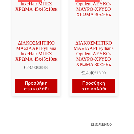
ΔΙΑΚΟΣΜΗΤΙΚΟ
ΔΙΑΚΟΣΜΗΤΙΚΟ
ΜΑΞΙΛΑΡΙ Fylliana
ΜΑΞΙΛΑΡΙ Fylliana
luxeHair ΜΠΕΖ
Opulent ΛΕΥΚΟ-
ΧΡΩΜΑ 45x45x10εκ
ΜΑΥΡΟ-ΧΡΥΣΟ
ΧΡΩΜΑ 30×50εκ
€
23.90
€
29.90
Original
Η
€
14.40
€
18.00
price
τρέχουσα
Original
Η
was:
τιμή
price
τρέχουσα
Προσθήκη
Προσθήκη
€29.90.
είναι:
was:
τιμή
στο καλάθι
στο καλάθι
€23.90.
€18.00.
είναι:
€14.40.
ΕΠΌΜΕΝΟ