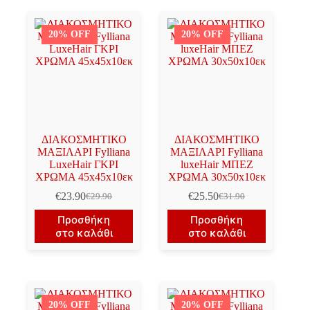
20% OFF
20% OFF
ΔΙΑΚΟΣΜΗΤΙΚΟ
ΔΙΑΚΟΣΜΗΤΙΚΟ
ΜΑΞΙΛΑΡΙ Fylliana
ΜΑΞΙΛΑΡΙ Fylliana
LuxeHair ΓΚΡΙ
luxeHair ΜΠΕΖ
ΧΡΩΜΑ 45x45x10εκ
ΧΡΩΜΑ 30x50x10εκ
€
23.90
€
25.50
€
29.90
€
31.90
Original
Η
Original
Η
price
τρέχουσα
price
τρέχουσα
Προσθήκη
Προσθήκη
was:
τιμή
was:
τιμή
στο καλάθι
στο καλάθι
€29.90.
είναι:
€31.90.
είναι:
€23.90.
€25.50.
20% OFF
20% OFF