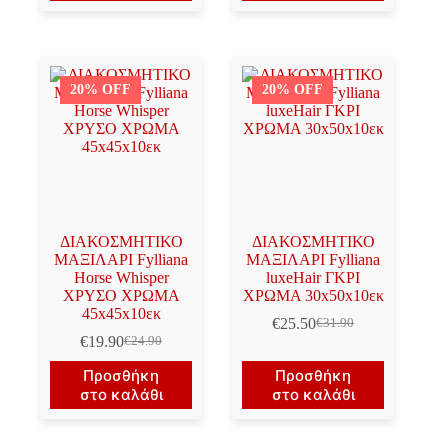
€19.90.
€19.90.
20% OFF
20% OFF
ΔΙΑΚΟΣΜΗΤΙΚΟ
ΔΙΑΚΟΣΜΗΤΙΚΟ
ΜΑΞΙΛΑΡΙ Fylliana
ΜΑΞΙΛΑΡΙ Fylliana
Horse Whisper
luxeHair ΓΚΡΙ
ΧΡΥΣΟ ΧΡΩΜΑ
ΧΡΩΜΑ 30x50x10εκ
45x45x10εκ
€
25.50
€
31.90
Original
Η
€
19.90
€
24.90
Original
Η
price
τρέχουσα
price
τρέχουσα
was:
τιμή
Προσθήκη
Προσθήκη
was:
τιμή
€31.90.
είναι:
στο καλάθι
στο καλάθι
€24.90.
είναι:
€25.50.
€19.90.