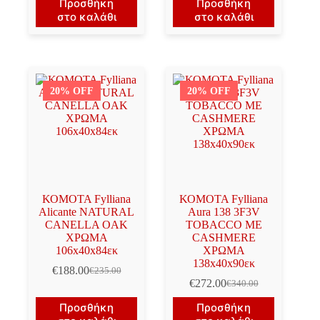
Προσθήκη
Προσθήκη
was:
τιμή
was:
τιμή
στο καλάθι
στο καλάθι
€91.50.
είναι:
€87.50.
είναι:
€73.20.
€70.00.
20% OFF
20% OFF
ΚΟΜΟΤΑ Fylliana
ΚΟΜΟΤΑ Fylliana
Alicante NATURAL
Aura 138 3F3V
CANELLA OAK
TOBACCO ΜΕ
ΧΡΩΜΑ
CASHMERE
106x40x84εκ
ΧΡΩΜΑ
138x40x90εκ
€
188.00
€
235.00
Original
Η
€
272.00
€
340.00
price
τρέχουσα
Original
Η
was:
τιμή
price
τρέχουσα
Προσθήκη
Προσθήκη
€235.00.
είναι:
was:
τιμή