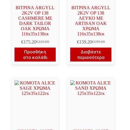
ΒΙΤΡΙΝΑ ARGYLL
ΒΙΤΡΙΝΑ ARGYLL
2K2V OP 138
2K2V OP 138
CASHMERE ΜΕ
ΛΕΥΚΟ ΜΕ
DARK TAILOR
ARTISAN OAK
OAK ΧΡΩΜΑ
ΧΡΩΜΑ
116x35x138εκ
116x35x138εκ
€
175.20
€
159.20
€
219.00
€
199.00
Original
Η
Original
Η
price
τρέχουσα
price
τρέχουσα
Προσθήκη
Διαβάστε
was:
τιμή
was:
τιμή
στο καλάθι
περισσότερα
€219.00.
είναι:
€199.00.
είναι:
€175.20.
€159.20.