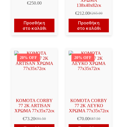
ΧΡΩΜΑ
€
250.00
138x40x82εκ
€
212.00
€
265.00
Original
Η
price
τρέχουσα
Προσθήκη
Προσθήκη
was:
τιμή
στο καλάθι
στο καλάθι
€265.00.
είναι:
€212.00.
20% OFF
20% OFF
ΚΟΜΟΤΑ CORBY
ΚΟΜΟΤΑ CORBY
77 2K ARTISAN
77 2K ΛΕΥΚΟ
ΧΡΩΜΑ 77x35x72εκ
ΧΡΩΜΑ 77x35x72εκ
€
73.20
€
70.00
€
91.50
€
87.50
Original
Η
Original
Η
price
τρέχουσα
price
τρέχουσα