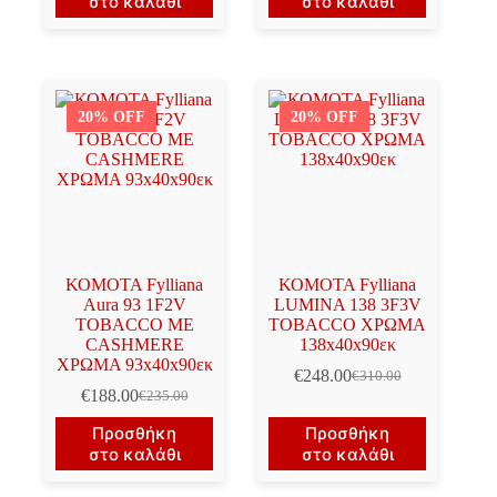
στο καλάθι
στο καλάθι
€188.00.
€340.00.
είναι:
€272.00.
20% OFF
20% OFF
ΚΟΜΟΤΑ Fylliana
ΚΟΜΟΤΑ Fylliana
Aura 93 1F2V
LUMINA 138 3F3V
TOBACCO ΜΕ
TOBACCO ΧΡΩΜΑ
CASHMERE
138x40x90εκ
ΧΡΩΜΑ 93x40x90εκ
€
248.00
€
310.00
Original
Η
€
188.00
€
235.00
Original
Η
price
τρέχουσα
price
τρέχουσα
was:
τιμή
Προσθήκη
Προσθήκη
was:
τιμή
€310.00.
είναι:
στο καλάθι
στο καλάθι
€235.00.
είναι:
€248.00.
€188.00.