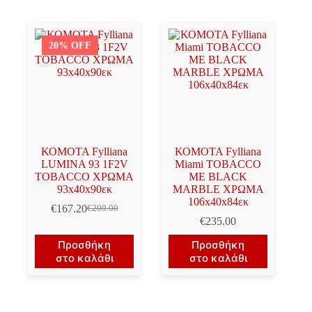
20% OFF
ΚΟΜΟΤΑ Fylliana
ΚΟΜΟΤΑ Fylliana
LUMINA 93 1F2V
Miami TOBACCO
TOBACCO ΧΡΩΜΑ
ΜΕ BLACK
93x40x90εκ
MARBLE ΧΡΩΜΑ
106x40x84εκ
€
167.20
€
209.00
Original
Η
€
235.00
price
τρέχουσα
was:
τιμή
Προσθήκη
Προσθήκη
€209.00.
είναι:
στο καλάθι
στο καλάθι
€167.20.