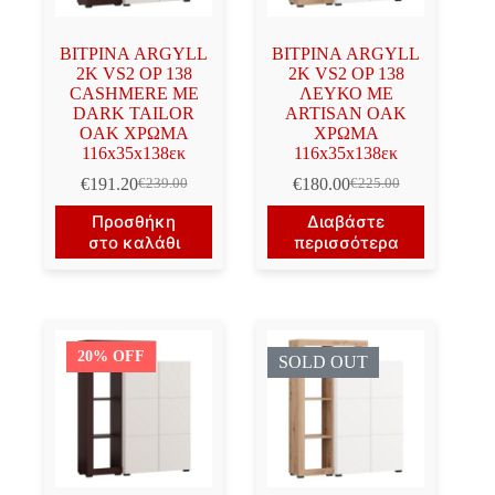
ΒΙΤΡΙΝΑ ARGYLL
ΒΙΤΡΙΝΑ ARGYLL
2K VS2 OP 138
2K VS2 OP 138
CASHMERE ΜΕ
ΛΕΥΚΟ ΜΕ
DARK TAILOR
ARTISAN OAK
OAK ΧΡΩΜΑ
ΧΡΩΜΑ
116x35x138εκ
116x35x138εκ
€
191.20
€
180.00
€
239.00
€
225.00
Original
Η
Original
Η
price
τρέχουσα
price
τρέχουσα
Προσθήκη
Διαβάστε
was:
τιμή
was:
τιμή
στο καλάθι
περισσότερα
€239.00.
είναι:
€225.00.
είναι:
€191.20.
€180.00.
20% OFF
SOLD OUT