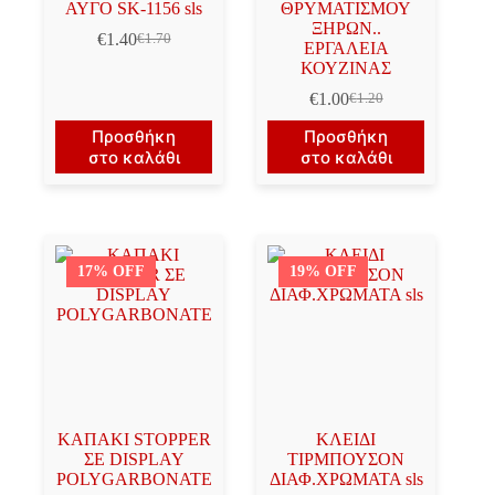
ΑΥΓΟ SK-1156 sls
ΘΡΥΜΑΤΙΣΜΟΥ
ΞΗΡΩΝ..
€
1.40
€
1.70
Original
Η
ΕΡΓΑΛΕΙΑ
price
τρέχουσα
ΚΟΥΖΙΝΑΣ
was:
τιμή
€
1.00
€
1.20
€1.70.
είναι:
Original
Η
€1.40.
price
τρέχουσα
Προσθήκη
Προσθήκη
was:
τιμή
στο καλάθι
στο καλάθι
€1.20.
είναι:
€1.00.
17% OFF
19% OFF
ΚΑΠΑΚΙ STOPPER
ΚΛΕΙΔΙ
ΣΕ DISPLAY
ΤΙΡΜΠΟΥΣΟΝ
POLYGARBONATE
ΔΙΑΦ.ΧΡΩΜΑΤΑ sls