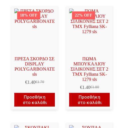
18% OFF
22% OFF
ΠΡΕΣΑ ΣΚΟΡΔΟ ΣΕ
ΠΩΜΑ
DISPLAY
ΜΠΟΥΚΑΛΙΟΥ
POLYGARBONATE
ΣΙΛΙΚΟΝΗΣ ΣΕΤ 2
sls
ΤΜΧ Fylliana SK-
1279 sls
€
1.40
€
1.70
Original
Η
€
1.40
€
1.80
price
τρέχουσα
Original
Η
was:
τιμή
price
τρέχουσα
Προσθήκη
Προσθήκη
€1.70.
είναι:
was:
τιμή
στο καλάθι
στο καλάθι
€1.40.
€1.80.
είναι:
€1.40.