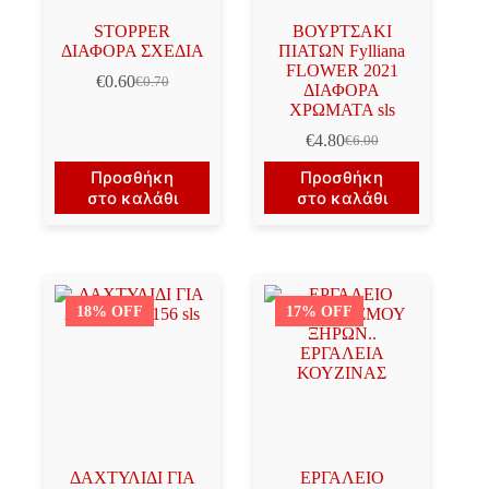
STOPPER
ΒΟΥΡΤΣΑΚΙ
ΔΙΑΦΟΡΑ ΣΧΕΔΙΑ
ΠΙΑΤΩΝ Fylliana
FLOWER 2021
€
0.60
€
0.70
Original
Η
ΔΙΑΦΟΡΑ
price
τρέχουσα
ΧΡΩΜΑΤΑ sls
was:
τιμή
€
4.80
€
6.00
€0.70.
είναι:
Original
Η
€0.60.
price
τρέχουσα
Προσθήκη
Προσθήκη
was:
τιμή
στο καλάθι
στο καλάθι
€6.00.
είναι:
€4.80.
18% OFF
17% OFF
ΔΑΧΤΥΛΙΔΙ ΓΙΑ
ΕΡΓΑΛΕΙΟ