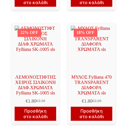
στο καλάθι
στο καλάθι
€1.70.
€1.25.
είναι:
€1.00.
22% OFF
18% OFF
ΛΕΜΟΝΟΣΤΙΦΤΗΣ
ΜΥΛΟΣ Fylliana 470
ΧΕΙΡΟΣ ΣΙΛΙΚΟΝΗ
TRANSPARENT
ΔΙΑΦ.ΧΡΩΜΑΤΑ
ΔΙΑΦΟΡΑ
Fylliana SK-1005 sls
ΧΡΩΜΑΤΑ sls
€
1.80
€
1.80
€
2.30
€
2.20
Original
Η
Original
Η
price
τρέχουσα
price
τρέχουσα
Προσθήκη
Προσθήκη
was:
τιμή
was:
τιμή
στο καλάθι
στο καλάθι
€2.30.
είναι:
€2.20.
είναι:
€1.80.
€1.80.