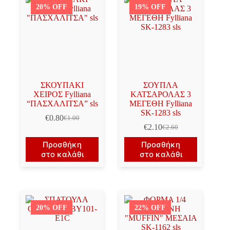
20% OFF
19% OFF
ΣΚΟΥΠΑΚΙ
ΣΟΥΠΛΑ
ΧΕΙΡΟΣ Fylliana
ΚΑΤΣΑΡΟΛΑΣ 3
“ΠΑΣΧΑΛΙΤΣΑ” sls
ΜΕΓΕΘΗ Fylliana
SK-1283 sls
€
0.80
€
1.00
Original
Η
€
2.10
€
2.60
price
τρέχουσα
Original
Η
was:
τιμή
price
τρέχουσα
Προσθήκη
Προσθήκη
€1.00.
είναι:
was:
τιμή
στο καλάθι
στο καλάθι
€0.80.
€2.60.
είναι:
€2.10.
20% OFF
22% OFF