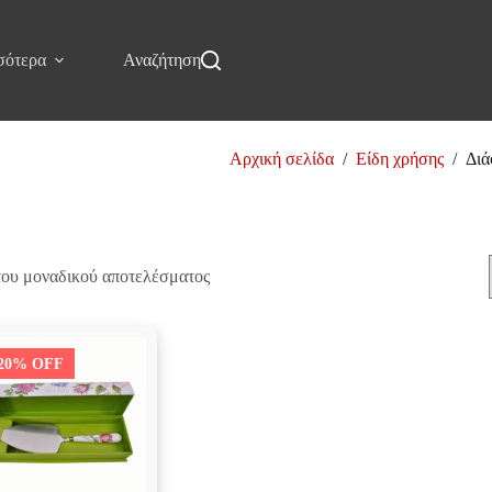
σότερα
Αναζήτηση
Αρχική σελίδα
/
Είδη χρήσης
/
Διά
Διάφορα
του μοναδικού αποτελέσματος
20% OFF