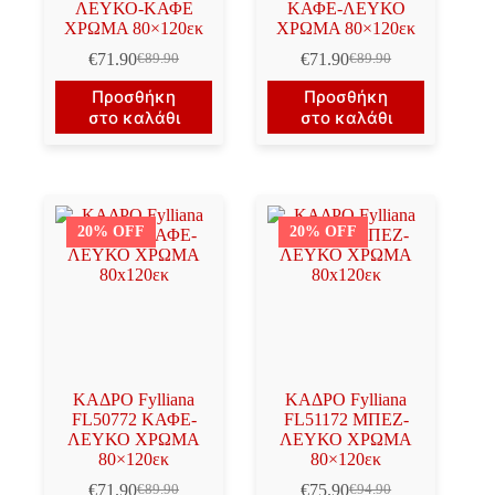
ΛΕΥΚΟ-ΚΑΦΕ
ΚΑΦΕ-ΛΕΥΚΟ
ΧΡΩΜΑ 80×120εκ
ΧΡΩΜΑ 80×120εκ
€
71.90
€
71.90
€
89.90
€
89.90
Original
Η
Original
Η
price
τρέχουσα
price
τρέχουσα
Προσθήκη
Προσθήκη
was:
τιμή
was:
τιμή
στο καλάθι
στο καλάθι
€89.90.
είναι:
€89.90.
είναι:
€71.90.
€71.90.
20% OFF
20% OFF
ΚΑΔΡΟ Fylliana
ΚΑΔΡΟ Fylliana
FL50772 ΚΑΦΕ-
FL51172 ΜΠΕΖ-
ΛΕΥΚΟ ΧΡΩΜΑ
ΛΕΥΚΟ ΧΡΩΜΑ
80×120εκ
80×120εκ
€
71.90
€
75.90
€
89.90
€
94.90