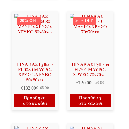
20% OFF
20% OFF
ΠΙΝΑΚΑΣ Fylliana
ΠΙΝΑΚΑΣ Fylliana
FL6080 ΜΑΥΡΟ-
FL701 ΜΑΥΡΟ-
ΧΡΥΣΟ-ΛΕΥΚΟ
ΧΡΥΣΟ 70x70xεκ
60x80xεκ
€
120.00
€
150.00
Original
Η
€
132.00
€
165.00
Original
Η
price
τρέχουσα
price
τρέχουσα
was:
τιμή
Προσθήκη
Προσθήκη
was:
τιμή
€150.00.
είναι:
στο καλάθι
στο καλάθι
€165.00.
είναι:
€120.00.
€132.00.