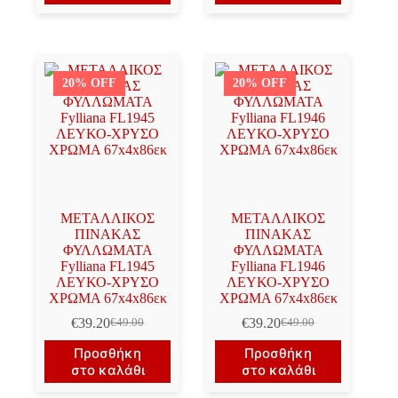
€39.90.
€25.50.
20% OFF
20% OFF
ΜΕΤΑΛΛΙΚΟΣ
ΜΕΤΑΛΛΙΚΟΣ
ΠΙΝΑΚΑΣ
ΠΙΝΑΚΑΣ
ΦΥΛΛΩΜΑΤΑ
ΦΥΛΛΩΜΑΤΑ
Fylliana FL1945
Fylliana FL1946
ΛΕΥΚΟ-ΧΡΥΣΟ
ΛΕΥΚΟ-ΧΡΥΣΟ
ΧΡΩΜΑ 67x4x86εκ
ΧΡΩΜΑ 67x4x86εκ
€
39.20
€
39.20
€
49.00
€
49.00
Original
Η
Original
Η
price
τρέχουσα
price
τρέχουσα
Προσθήκη
Προσθήκη
was:
τιμή
was:
τιμή
στο καλάθι
στο καλάθι
€49.00.
είναι:
€49.00.
είναι:
€39.20.
€39.20.