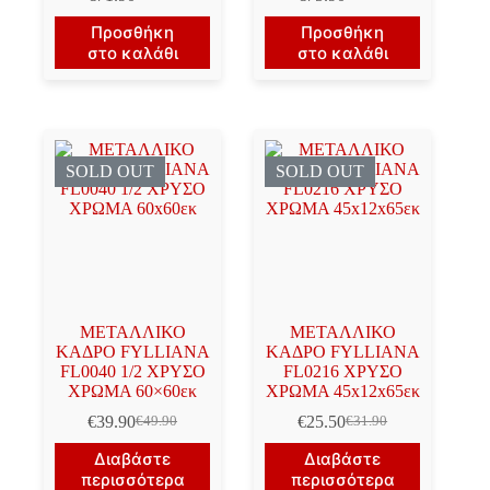
Original
Η
Original
Η
price
τρέχουσα
price
τρέχουσα
Προσθήκη
Προσθήκη
was:
τιμή
was:
τιμή
στο καλάθι
στο καλάθι
€89.90.
είναι:
€94.90.
είναι:
€71.90.
€75.90.
SOLD OUT
SOLD OUT
ΜΕΤΑΛΛΙΚΟ
ΜΕΤΑΛΛΙΚΟ
ΚΑΔΡΟ FYLLIANA
ΚΑΔΡΟ FYLLIANA
FL0040 1/2 ΧΡΥΣΟ
FL0216 ΧΡΥΣΟ
ΧΡΩΜΑ 60×60εκ
ΧΡΩΜΑ 45x12x65εκ
€
39.90
€
25.50
€
49.90
€
31.90
Original
Η
Original
Η
price
τρέχουσα
price
τρέχουσα
Διαβάστε
Διαβάστε
was:
τιμή
was:
τιμή
περισσότερα
περισσότερα
€49.90.
είναι:
€31.90.
είναι: