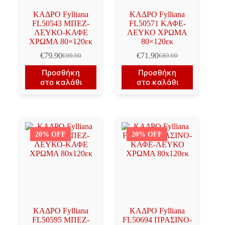
ΚΑΔΡΟ Fylliana
ΚΑΔΡΟ Fylliana
FL50543 ΜΠΕΖ-
FL50571 ΚΑΦΕ-
ΛΕΥΚΟ-ΚΑΦΕ
ΛΕΥΚΟ ΧΡΩΜΑ
ΧΡΩΜΑ 80×120εκ
80×120εκ
€
79.90
€
71.90
€
99.90
€
89.90
Original
Η
Original
Η
price
τρέχουσα
price
τρέχουσα
Προσθήκη
Προσθήκη
was:
τιμή
was:
τιμή
στο καλάθι
στο καλάθι
€99.90.
είναι:
€89.90.
είναι:
€79.90.
€71.90.
20% OFF
20% OFF
ΚΑΔΡΟ Fylliana
ΚΑΔΡΟ Fylliana
FL50595 ΜΠΕΖ-
FL50694 ΠΡΑΣΙΝΟ-