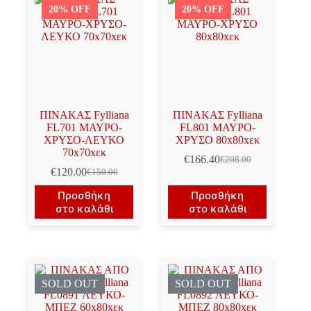
20% OFF
20% OFF
ΠΙΝΑΚΑΣ Fylliana
ΠΙΝΑΚΑΣ Fylliana
FL701 ΜΑΥΡΟ-
FL801 ΜΑΥΡΟ-
ΧΡΥΣΟ-ΛΕΥΚΟ
ΧΡΥΣΟ 80x80xεκ
70x70xεκ
€
166.40
€
208.00
Original
Η
€
120.00
€
150.00
Original
Η
price
τρέχουσα
price
τρέχουσα
was:
τιμή
Προσθήκη
Προσθήκη
was:
τιμή
€208.00.
είναι:
στο καλάθι
στο καλάθι
€150.00.
είναι:
€166.40.
€120.00.
SOLD OUT
SOLD OUT